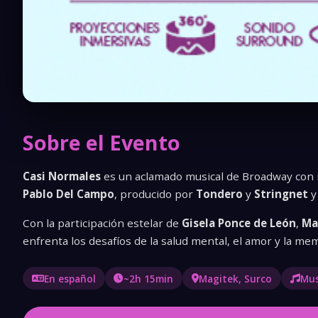
Sobre el Evento
Casi Normales
es un aclamado musical de Broadway con
Pablo Del Campo
, producido por
Tondero
y
Stringnet
y
Con la participación estelar de
Gisela Ponce de León
,
Ma
enfrenta los desafíos de la salud mental, el amor y la 
En español
~2h 15min
Magitek, Surco
Mus